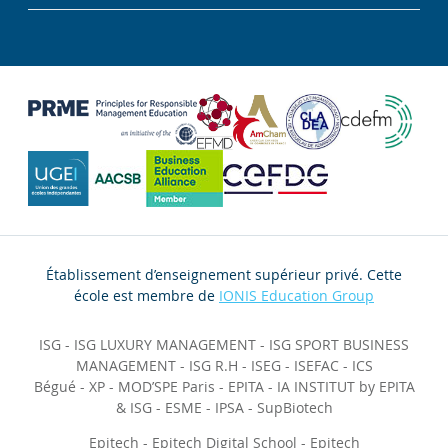
Établissement d’enseignement supérieur privé. Cette
école est membre de
IONIS Education Group
ISG
-
ISG LUXURY MANAGEMENT
-
ISG SPORT BUSINESS
MANAGEMENT
-
ISG R.H
-
ISEG
-
ISEFAC
-
ICS
Bégué
-
XP
-
MOD’SPE Paris
-
EPITA
-
IA INSTITUT by EPITA
& ISG
-
ESME
-
IPSA
-
SupBiotech
Epitech
-
Epitech Digital School
-
Epitech