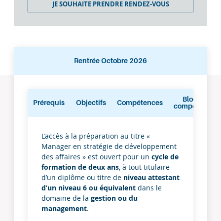
JE SOUHAITE PRENDRE RENDEZ-VOUS
Rentrée Octobre 2026
Rentrée
Blocs de
Prérequis
Objectifs
Compétences
Octobre
compétences
2026
Prérequis
L’accès à la préparation au titre «
Manager en stratégie de développement
des affaires » est ouvert pour un
cycle de
formation de deux ans
, à tout titulaire
d’un diplôme ou titre de
niveau attestant
d’un niveau 6 ou équivalent
dans le
domaine de la
gestion ou du
management
.