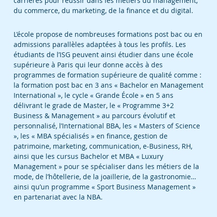
carrières pour réussir dans les métiers du management,
du commerce, du marketing, de la finance et du digital.
L’école propose de nombreuses formations post bac ou en
admissions parallèles adaptées à tous les profils. Les
étudiants de l’ISG peuvent ainsi étudier dans une école
supérieure à Paris qui leur donne accès à des
programmes de formation supérieure de qualité comme :
la formation post bac en 3 ans « Bachelor en Management
International », le cycle « Grande École » en 5 ans
DÉCOUVRIR LE CAMPUS
délivrant le grade de Master, le « Programme 3+2
Business & Management » au parcours évolutif et
personnalisé, l’International BBA, les « Masters of Science
», les « MBA spécialisés » en finance, gestion de
patrimoine, marketing, communication, e-Business, RH,
ainsi que les cursus Bachelor et MBA « Luxury
Management » pour se spécialiser dans les métiers de la
DÉCOUVRIR LE CAMPUS
mode, de l’hôtellerie, de la joaillerie, de la gastronomie…
DÉCOUVRIR LE CAMPUS
ainsi qu’un programme « Sport Business Management »
en partenariat avec la NBA.
DÉCOUVRIR LE CAMPUS
DÉCOUVRIR LE CAMPUS