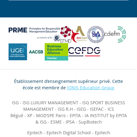
Établissement d’enseignement supérieur privé. Cette
école est membre de
IONIS Education Group
ISG
-
ISG LUXURY MANAGEMENT
-
ISG SPORT BUSINESS
MANAGEMENT
-
ISG R.H
-
ISEG
-
ISEFAC
-
ICS
Bégué
-
XP
-
MOD’SPE Paris
-
EPITA
-
IA INSTITUT by EPITA
& ISG
-
ESME
-
IPSA
-
SupBiotech
Epitech
-
Epitech Digital School
-
Epitech