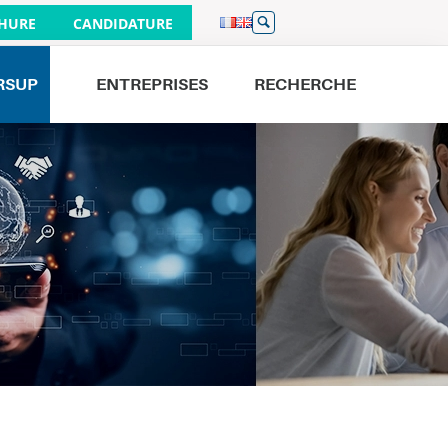
HURE
CANDIDATURE
RSUP
ENTREPRISES
RECHERCHE
Venez nous rencontrer
JOURNÉES PORTES OUVERTES
26/09
À PARIS 9H - 16H
19/09
À BORDEAUX 9H - 16H
01/10
À LILLE 17H - 20H
19/09
À NANTES 9H - 13H