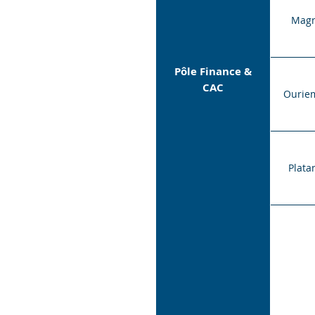
Mag
Pôle Finance &
CAC
Ourie
Plata