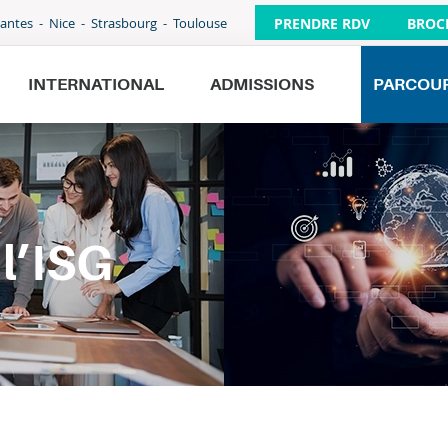
PRENDRE RDV
BROC
antes
Nice
Strasbourg
Toulouse
Publications et récompenses
INTERNATIONAL
ADMISSIONS
PARCOU
La recherche à l’ISG
Candidater à un poste d’enseignant-
chercheur
Publications et récompenses
La recherche à l’ISG
l’ISG
Candidater à un poste d’enseignant-
chercheur