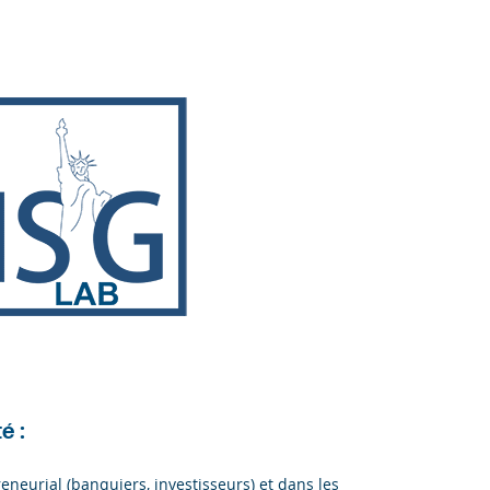
19/09
À STRASBOURG 9H - 13H
19/09
À TOULOUSE 9H - 13H
S'INSCRIRE
é :
reneurial (banquiers, investisseurs) et dans les