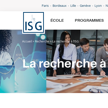
Paris
Bordeaux
Lille
Genève
Lyon
N
ÉCOLE
PROGRAMMES
Accueil
>
Recherche
>
La recherche à l’ISG
École
Programmes
La recherche à 
International
Admissions
Parcoursup