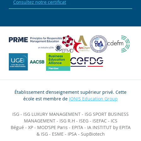
Consultez notre certificat
Établissement d’enseignement supérieur privé. Cette
école est membre de
IONIS Education Group
ISG
-
ISG LUXURY MANAGEMENT
-
ISG SPORT BUSINESS
MANAGEMENT
-
ISG R.H
-
ISEG
-
ISEFAC
-
ICS
Bégué
-
XP
-
MOD’SPE Paris
-
EPITA
-
IA INSTITUT by EPITA
& ISG
-
ESME
-
IPSA
-
SupBiotech