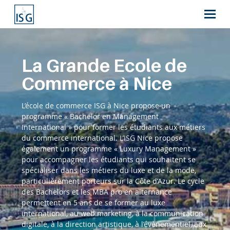
La Grande Ecole de
Commerce à Nice
L’école de commerce ISG à Nice propose un
programme « Bachelor en Management
International » pour former les étudiants aux métiers
du commerce international. L’ISG Nice propose
également un programme « Luxury Management »
pour accompagner les étudiants qui souhaitent se
spécialiser dans les métiers du luxe et de la mode,
particulièrement porteurs sur la Côte d’Azur. Le cycle
des Bachelors et les MBA pro en alternance
permettent en 5 ans de se former au luxe
international, au web marketing, à la communication
digitale, à la direction artistique, à l’évènementiel, aux