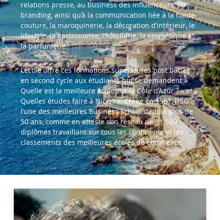
relations presse, au business des influenceurs, au
branding, ainsi qu’à la communication liée à la haute-
couture, la maroquinerie, la décoration d’intérieur, le
lifestyle, la gastronomie, l’hôtellerie, la cosmétique et
la parfumerie.
L’école offre ces formations supérieures post bac et
en second cycle aux étudiants qui se demandent «
Quelle est la meilleure école sur la Côte d’Azur ? » et «
Quelles études faire à Nice ? ». Créée en 1967, l’ISG
l’une des meilleures Business School depuis plus de
50 ans, comme en atteste son réseau de 31 500
diplômés travaillant sur tous les continents et les
classements des meilleures écoles de commerce.