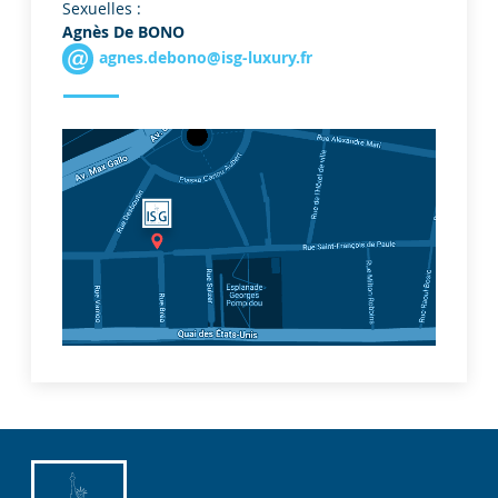
Sexuelles :
Agnès De BONO
agnes.debono@isg-luxury.fr