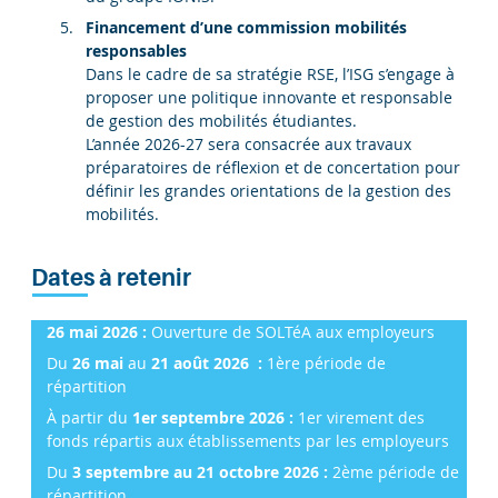
Financement d’une commission mobilités
responsables
Dans le cadre de sa stratégie RSE, l’ISG s’engage à
proposer une politique innovante et responsable
de gestion des mobilités étudiantes.
L’année 2026-27 sera consacrée aux travaux
préparatoires de réflexion et de concertation pour
définir les grandes orientations de la gestion des
mobilités.
Dates à retenir
26 mai 2026 :
Ouverture de SOLTéA aux employeurs
Du
26 mai
au
21 août 2026 :
1ère période de
répartition
À partir du
1er septembre 2026 :
1er virement des
fonds répartis aux établissements par les employeurs
Du
3 septembre au 21 octobre 2026 :
2ème période de
répartition