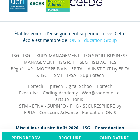
Établissement d’enseignement supérieur privé. Cette
école est membre de
IONIS Education Group
ISG
-
ISG LUXURY MANAGEMENT
-
ISG SPORT BUSINESS
MANAGEMENT
-
ISG R.H
-
ISEG
-
ISEFAC
-
ICS
Bégué
-
XP
-
MOD’SPE Paris
-
EPITA
-
IA INSTITUT by EPITA
& ISG
-
ESME
-
IPSA
-
SupBiotech
Epitech
-
Epitech Digital School
-
Epitech
Executive
-
Coding Academy
-
Web@cademie
-
e-
artsup
-
Ionis-
STM
-
ETNA
-
SUPINFO
-
PHG
-
SECURESPHERE by
EPITA
-
Concours Advance
-
Fondation IONIS
Mise à jour du site Août 2026 – ISG – Reproduction
interdite
PRENDRE RDV
BROCHURE
CANDIDATURE