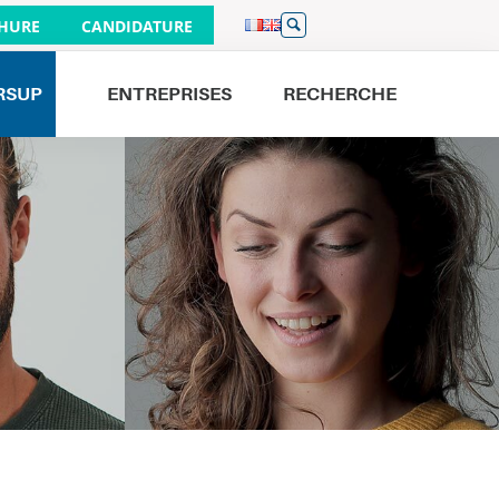
HURE
CANDIDATURE
RSUP
ENTREPRISES
RECHERCHE
Venez nous rencontrer
JOURNÉES PORTES OUVERTES
26/09
À PARIS 9H - 16H
19/09
À BORDEAUX 9H - 16H
01/10
À LILLE 17H - 20H
19/09
À NANTES 9H - 13H