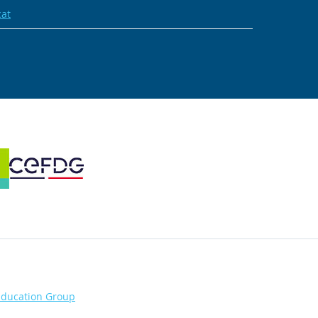
cat
Education Group