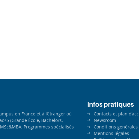
Infos pratiques
campus en France et à l’étranger où
Contacts et plan d’ac
ac+5 (Grande École, Bachelors,
Newsroom
MSc&MBA, Programmes spécialisés
Conditions générales
Mentions légales