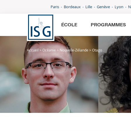
Paris
Bordeaux
Lille
Genève
Lyon
N
ÉCOLE
PROGRAMMES
Accueil
>
Océanie
>
Nouvelle-Zélande
>
Otago
École
Programmes
International
Admissions
Parcoursup