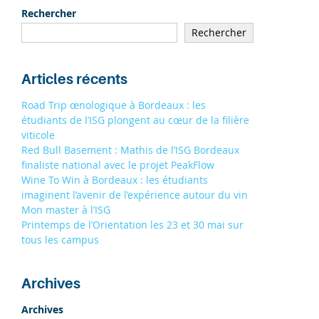
19/09
À STRASBOURG 9H - 13H
Rechercher
19/09
Rechercher
À TOULOUSE 9H - 13H
S'INSCRIRE
Articles récents
Road Trip œnologique à Bordeaux : les
étudiants de l’ISG plongent au cœur de la filière
viticole
Red Bull Basement : Mathis de l’ISG Bordeaux
finaliste national avec le projet PeakFlow
Wine To Win à Bordeaux : les étudiants
imaginent l’avenir de l’expérience autour du vin
Mon master à l’ISG
Printemps de l’Orientation les 23 et 30 mai sur
tous les campus
Archives
Archives