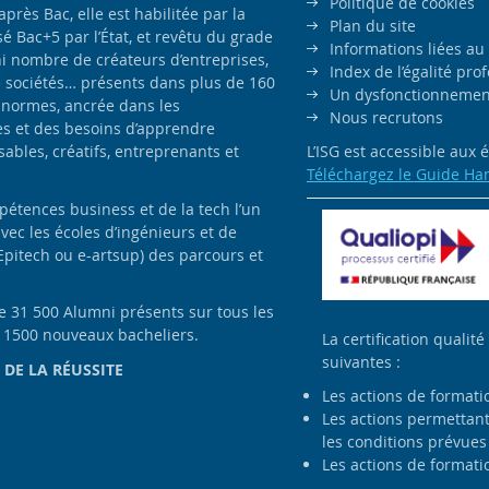
Politique de cookies
ès Bac, elle est habilitée par la
Plan du site
é Bac+5 par l’État, et revêtu du grade
Informations liées au
i nombre de créateurs d’entreprises,
Index de l’égalité pr
e sociétés… présents dans plus de 160
Un dysfonctionnement
 normes, ancrée dans les
Nous recrutons
es et des besoins d’apprendre
bles, créatifs, entreprenants et
L’ISG est accessible aux
Téléchargez le Guide Ha
pétences business et de la tech l’un
avec les écoles d’ingénieurs et de
Epitech ou e-artsup) des parcours et
de 31 500 Alumni présents sur tous les
e 1500 nouveaux bacheliers.
La certification qualité
suivantes :
 DE LA RÉUSSITE
Les actions de formati
Les actions permettant 
les conditions prévues 
Les actions de formatio