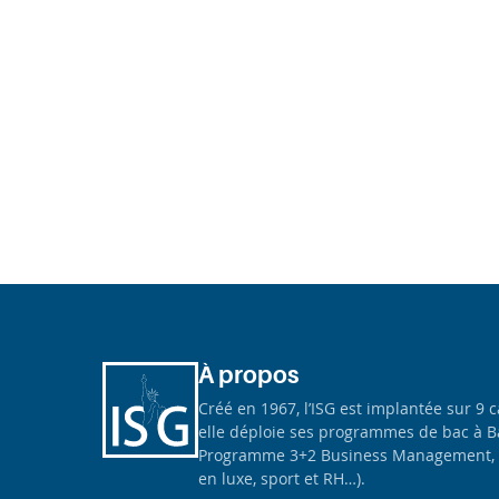
À propos
Créé en 1967, l’ISG est implantée sur 9 
elle déploie ses programmes de bac à B
Programme 3+2 Business Management, 
en luxe, sport et RH…).