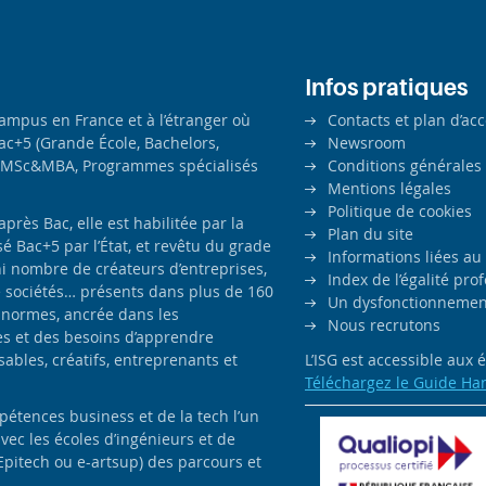
Infos pratiques
campus en France et à l’étranger où
Contacts et plan d’ac
ac+5 (Grande École, Bachelors,
Newsroom
MSc&MBA, Programmes spécialisés
Conditions générales
Mentions légales
Politique de cookies
ès Bac, elle est habilitée par la
Plan du site
é Bac+5 par l’État, et revêtu du grade
Informations liées au
i nombre de créateurs d’entreprises,
Index de l’égalité pr
e sociétés… présents dans plus de 160
Un dysfonctionnement
 normes, ancrée dans les
Nous recrutons
es et des besoins d’apprendre
bles, créatifs, entreprenants et
L’ISG est accessible aux
Téléchargez le Guide Ha
pétences business et de la tech l’un
avec les écoles d’ingénieurs et de
Epitech ou e-artsup) des parcours et