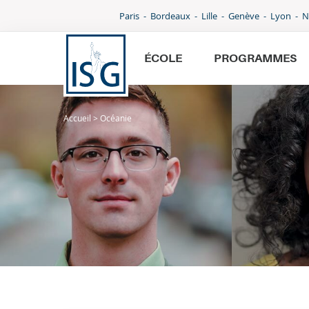
Paris
Bordeaux
Lille
Genève
Lyon
N
ÉCOLE
PROGRAMMES
Accueil
>
Océanie
École
Programmes
International
Admissions
Parcoursup