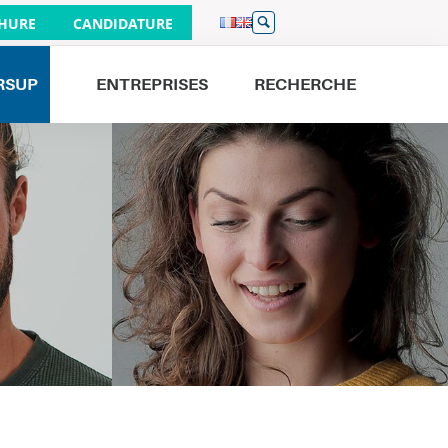
HURE
CANDIDATURE
RSUP
ENTREPRISES
RECHERCHE
Venez nous rencontrer
JOURNÉES PORTES OUVERTES
26/09
À PARIS 9H - 16H
19/09
À BORDEAUX 9H - 16H
01/10
À LILLE 17H - 20H
19/09
À NANTES 9H - 13H