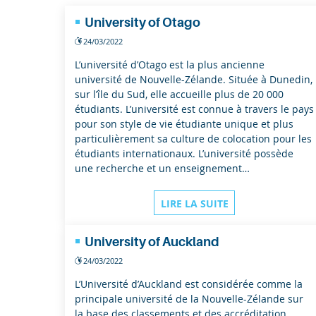
Entreprises
University of Otago
24/03/2022
Recherche
L’université d’Otago est la plus ancienne
université de Nouvelle-Zélande. Située à Dunedin,
sur l’île du Sud, elle accueille plus de 20 000
étudiants. L’université est connue à travers le pays
pour son style de vie étudiante unique et plus
particulièrement sa culture de colocation pour les
étudiants internationaux. L’université possède
une recherche et un enseignement…
LIRE LA SUITE
University of Auckland
24/03/2022
L’Université d’Auckland est considérée comme la
principale université de la Nouvelle-Zélande sur
la base des classements et des accréditation