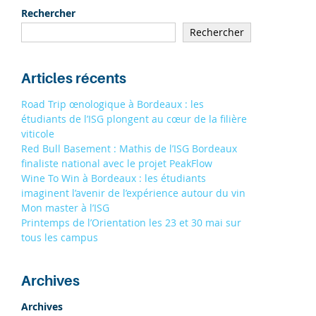
19/09
À STRASBOURG 9H - 13H
Rechercher
19/09
Rechercher
À TOULOUSE 9H - 13H
S'INSCRIRE
Articles récents
Road Trip œnologique à Bordeaux : les
étudiants de l’ISG plongent au cœur de la filière
viticole
Red Bull Basement : Mathis de l’ISG Bordeaux
finaliste national avec le projet PeakFlow
Wine To Win à Bordeaux : les étudiants
imaginent l’avenir de l’expérience autour du vin
Mon master à l’ISG
Printemps de l’Orientation les 23 et 30 mai sur
tous les campus
Archives
Archives