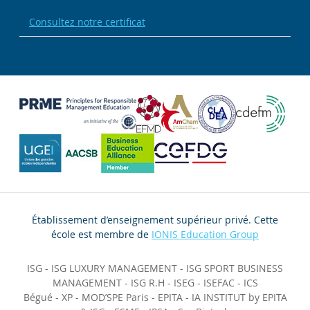
Consultez notre certificat
Établissement d’enseignement supérieur privé. Cette
école est membre de
IONIS Education Group
ISG
-
ISG LUXURY MANAGEMENT
-
ISG SPORT BUSINESS
MANAGEMENT
-
ISG R.H
-
ISEG
-
ISEFAC
-
ICS
Bégué
-
XP
-
MOD’SPE Paris
-
EPITA
-
IA INSTITUT by EPITA