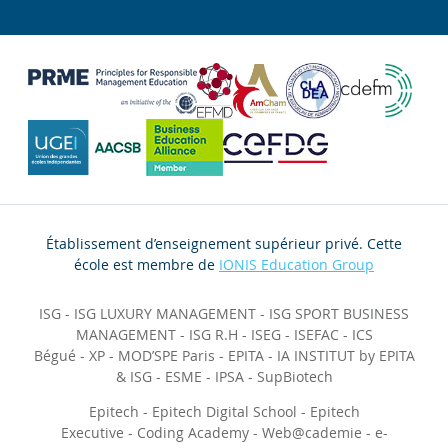
Établissement d’enseignement supérieur privé. Cette
école est membre de
IONIS Education Group
ISG
-
ISG LUXURY MANAGEMENT
-
ISG SPORT BUSINESS
MANAGEMENT
-
ISG R.H
-
ISEG
-
ISEFAC
-
ICS
Bégué
-
XP
-
MOD’SPE Paris
-
EPITA
-
IA INSTITUT by EPITA
& ISG
-
ESME
-
IPSA
-
SupBiotech
Epitech
-
Epitech Digital School
-
Epitech
Executive
-
Coding Academy
-
Web@cademie
-
e-