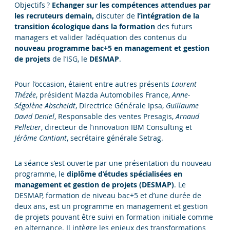
Objectifs ?
Echanger sur les compétences attendues par
les recruteurs demain,
discuter de
l’intégration de la
transition écologique dans la formation
des futurs
managers et valider l’adéquation des contenus du
nouveau programme bac+5 en management et gestion
de projets
de l’ISG, le
DESMAP
.
Pour l’occasion, étaient entre autres présents
Laurent
Thézée
, président Mazda Automobiles France,
Anne-
Ségolène Abscheidt
, Directrice Générale Ipsa,
Guillaume
David Deniel
, Responsable des ventes Presagis,
Arnaud
Pelletier
, directeur de l’innovation IBM Consulting et
Jérôme Cantiant
, secrétaire générale Setrag.
La séance s’est ouverte par une présentation du nouveau
programme, le
diplôme d’études spécialisées en
management et gestion de projets (DESMAP)
. Le
DESMAP, formation de niveau bac+5 et d’une durée de
deux ans, est un programme en management et gestion
de projets pouvant être suivi en formation initiale comme
en alternance. Il intègre les enjeux des transformations