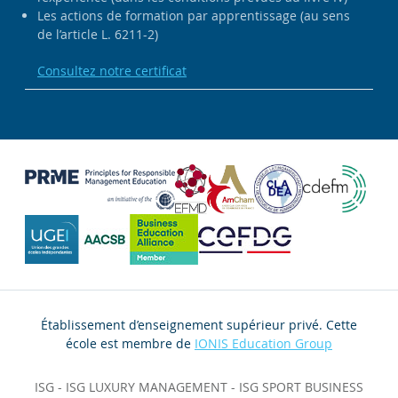
Les actions de formation par apprentissage (au sens
de l’article L. 6211-2)
Consultez notre certificat
Établissement d’enseignement supérieur privé. Cette
école est membre de
IONIS Education Group
ISG
-
ISG LUXURY MANAGEMENT
-
ISG SPORT BUSINESS