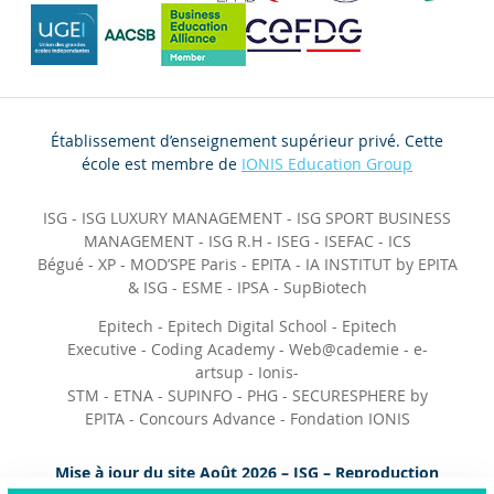
Établissement d’enseignement supérieur privé. Cette
école est membre de
IONIS Education Group
ISG
-
ISG LUXURY MANAGEMENT
-
ISG SPORT BUSINESS
MANAGEMENT
-
ISG R.H
-
ISEG
-
ISEFAC
-
ICS
Bégué
-
XP
-
MOD’SPE Paris
-
EPITA
-
IA INSTITUT by EPITA
& ISG
-
ESME
-
IPSA
-
SupBiotech
Epitech
-
Epitech Digital School
-
Epitech
Executive
-
Coding Academy
-
Web@cademie
-
e-
artsup
-
Ionis-
STM
-
ETNA
-
SUPINFO
-
PHG
-
SECURESPHERE by
EPITA
-
Concours Advance
-
Fondation IONIS
Mise à jour du site Août 2026 – ISG – Reproduction