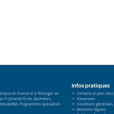
Infos pratiques
campus en France et à l’étranger où
Contacts et plan d’ac
ac+5 (Grande École, Bachelors,
Newsroom
MSc&MBA, Programmes spécialisés
Conditions générales
Mentions légales