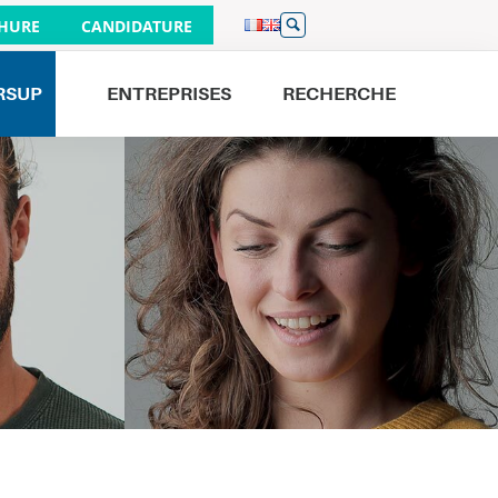
HURE
CANDIDATURE
RSUP
ENTREPRISES
RECHERCHE
Venez nous rencontrer
JOURNÉES PORTES OUVERTES
26/09
À PARIS 9H - 16H
19/09
À BORDEAUX 9H - 16H
01/10
À LILLE 17H - 20H
19/09
À NANTES 9H - 13H