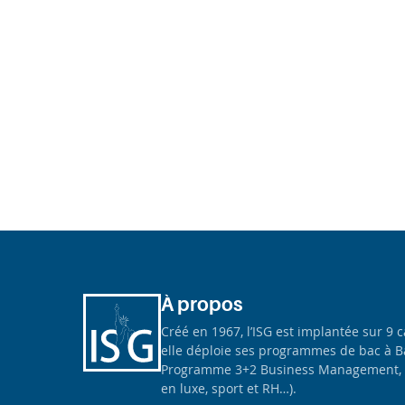
À propos
Créé en 1967, l’ISG est implantée sur 9 
elle déploie ses programmes de bac à B
Programme 3+2 Business Management, 
en luxe, sport et RH…).