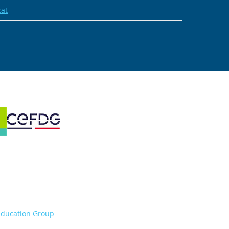
cat
Education Group