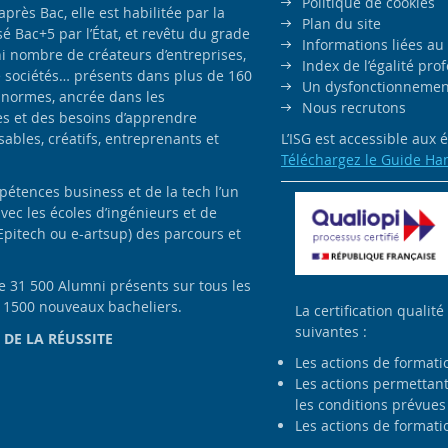
Politique de cookies
ès Bac, elle est habilitée par la
Plan du site
é Bac+5 par l’État, et revêtu du grade
Informations liées au
i nombre de créateurs d’entreprises,
Index de l’égalité pr
e sociétés… présents dans plus de 160
Un dysfonctionnement
 normes, ancrée dans les
Nous recrutons
es et des besoins d’apprendre
bles, créatifs, entreprenants et
L’ISG est accessible aux
Téléchargez le Guide Ha
pétences business et de la tech l’un
avec les écoles d’ingénieurs et de
Epitech ou e-artsup) des parcours et
de 31 500 Alumni présents sur tous les
e 1500 nouveaux bacheliers.
La certification qualité
suivantes :
 DE LA RÉUSSITE
Les actions de formati
Les actions permettant 
les conditions prévues 
Les actions de formatio