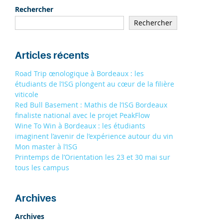
19/09
À STRASBOURG 9H - 13H
Rechercher
19/09
Rechercher
À TOULOUSE 9H - 13H
S'INSCRIRE
Articles récents
Road Trip œnologique à Bordeaux : les
étudiants de l’ISG plongent au cœur de la filière
viticole
Red Bull Basement : Mathis de l’ISG Bordeaux
finaliste national avec le projet PeakFlow
Wine To Win à Bordeaux : les étudiants
imaginent l’avenir de l’expérience autour du vin
Mon master à l’ISG
Printemps de l’Orientation les 23 et 30 mai sur
tous les campus
Archives
Archives