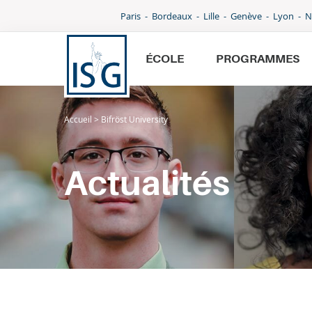
Paris
Bordeaux
Lille
Genève
Lyon
N
ÉCOLE
PROGRAMMES
Accueil
>
Bifröst University
École
Programmes
Actualités
International
Admissions
Parcoursup