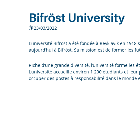
Entreprises
Bifröst University
Recherche
23/03/2022
L’université Bifröst a été fondée à Reykjavik en 191
aujourd’hui à Bifröst. Sa mission est de former les fu
Riche d’une grande diversité, l’université forme les 
L’université accueille environ 1 200 étudiants et leu
occuper des postes à responsabilité dans le monde e