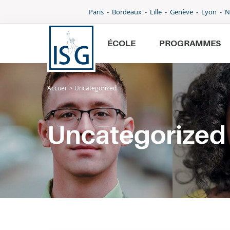
Paris
Bordeaux
Lille
Genève
Lyon
N
ÉCOLE
PROGRAMMES
Accueil
>
Uncategorized
École
Programmes
Uncategorized
International
Admissions
Parcoursup