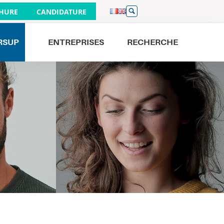
HURE
CANDIDATURE
RSUP
ENTREPRISES
RECHERCHE
Venez nous rencontrer
JOURNÉES PORTES OUVERTES
26/09
À PARIS 9H - 16H
19/09
À BORDEAUX 9H - 16H
01/10
À LILLE 17H - 20H
19/09
À NANTES 9H - 13H