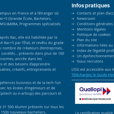
Infos pratiques
campus en France et à l’étranger où
Contacts et plan d’ac
ac+5 (Grande École, Bachelors,
Newsroom
MSc&MBA, Programmes spécialisés
Conditions générales
Mentions légales
Politique de cookies
ès Bac, elle est habilitée par la
Plan du site
é Bac+5 par l’État, et revêtu du grade
Informations liées au
i nombre de créateurs d’entreprises,
Index de l’égalité pr
e sociétés… présents dans plus de 160
Un dysfonctionnement
 normes, ancrée dans les
Nous recrutons
es et des besoins d’apprendre
bles, créatifs, entreprenants et
L’ISG est accessible aux
Téléchargez le Guide Ha
pétences business et de la tech l’un
avec les écoles d’ingénieurs et de
Epitech ou e-artsup) des parcours et
de 31 500 Alumni présents sur tous les
e 1500 nouveaux bacheliers.
La certification qualité