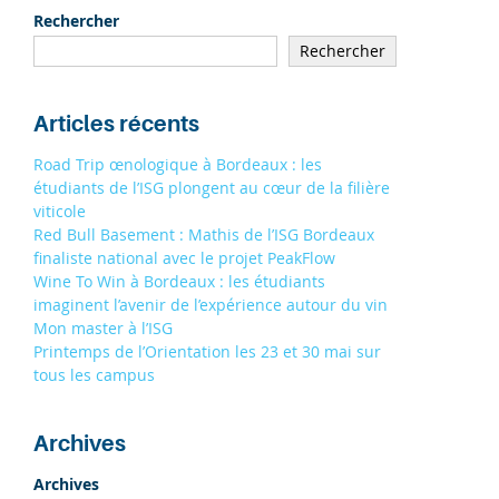
19/09
À STRASBOURG 9H - 13H
Rechercher
19/09
Rechercher
À TOULOUSE 9H - 13H
S'INSCRIRE
Articles récents
Road Trip œnologique à Bordeaux : les
étudiants de l’ISG plongent au cœur de la filière
viticole
Red Bull Basement : Mathis de l’ISG Bordeaux
finaliste national avec le projet PeakFlow
Wine To Win à Bordeaux : les étudiants
imaginent l’avenir de l’expérience autour du vin
Mon master à l’ISG
Printemps de l’Orientation les 23 et 30 mai sur
tous les campus
Archives
Archives