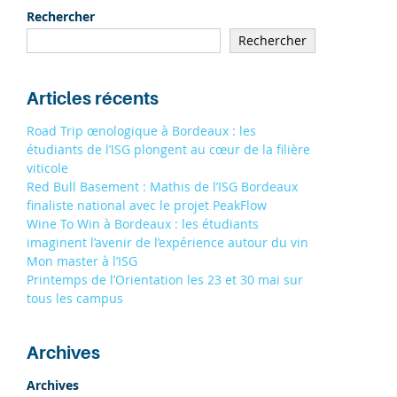
19/09
À STRASBOURG 9H - 13H
Rechercher
19/09
Rechercher
À TOULOUSE 9H - 13H
S'INSCRIRE
Articles récents
Road Trip œnologique à Bordeaux : les
étudiants de l’ISG plongent au cœur de la filière
viticole
Red Bull Basement : Mathis de l’ISG Bordeaux
finaliste national avec le projet PeakFlow
Wine To Win à Bordeaux : les étudiants
imaginent l’avenir de l’expérience autour du vin
Mon master à l’ISG
Printemps de l’Orientation les 23 et 30 mai sur
tous les campus
Archives
Archives