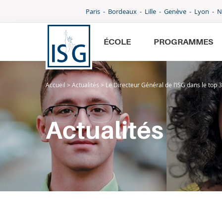
Paris
Bordeaux
Lille
Genève
Lyon
N
ÉCOLE
PROGRAMMES
Accueil
>
Actualités
>
Le Directeur Général de l’ISG dans le top 3
École
Programmes
Actualités
International
Admissions
Parcoursup