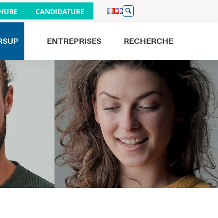
HURE
CANDIDATURE
RSUP
ENTREPRISES
RECHERCHE
Venez nous rencontrer
JOURNÉES PORTES OUVERTES
26/09
À PARIS 9H - 16H
19/09
À BORDEAUX 9H - 16H
01/10
À LILLE 17H - 20H
19/09
À NANTES 9H - 13H