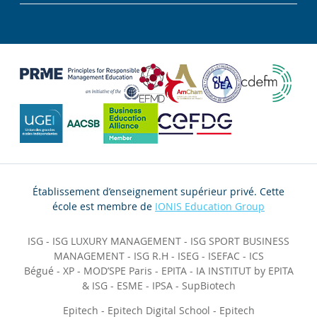
Établissement d’enseignement supérieur privé. Cette
école est membre de
IONIS Education Group
ISG
-
ISG LUXURY MANAGEMENT
-
ISG SPORT BUSINESS
MANAGEMENT
-
ISG R.H
-
ISEG
-
ISEFAC
-
ICS
Bégué
-
XP
-
MOD’SPE Paris
-
EPITA
-
IA INSTITUT by EPITA
& ISG
-
ESME
-
IPSA
-
SupBiotech
Epitech
-
Epitech Digital School
-
Epitech