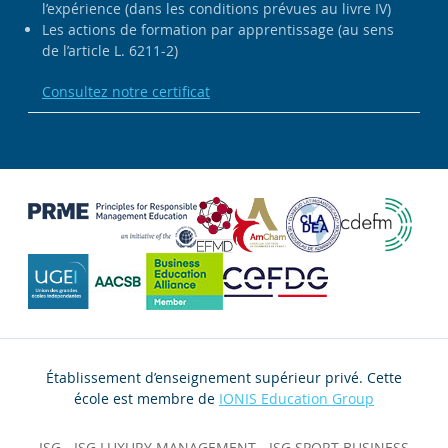
l’expérience (dans les conditions prévues au livre IV)
Les actions de formation par apprentissage (au sens
de l’article L. 6211-2)
Consultez notre certificat
Établissement d’enseignement supérieur privé. Cette
école est membre de
IONIS Education Group
ISG
-
ISG LUXURY MANAGEMENT
-
ISG SPORT BUSINESS