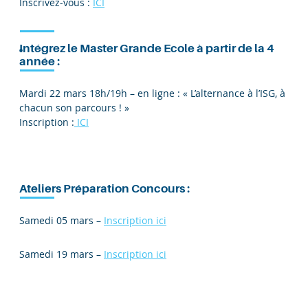
Inscrivez-vous :
ICI
Intégrez le Master Grande Ecole à partir de la 4
e
année :
Mardi 22 mars 18h/19h – en ligne : « L’alternance à l’ISG, à
chacun son parcours ! »
Inscription :
ICI
Ateliers Préparation Concours :
Samedi 05 mars –
Inscription ici
Samedi 19 mars –
Inscription ici