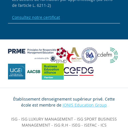
de l’article L. 6211-2)
Consultez notre certificat
Établissement d’enseignement supérieur privé. Cette
école est membre de
IONIS Education Group
ISG
-
ISG LUXURY MANAGEMENT
-
ISG SPORT BUSINESS
MANAGEMENT
-
ISG R.H
-
ISEG
-
ISEFAC
-
ICS