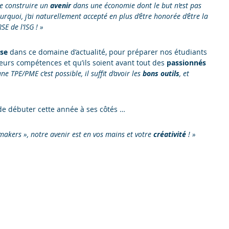
se construire un
avenir
dans une économie dont le but n’est pas
ourquoi, j’ai naturellement accepté en plus d’être honorée d’être la
E de l’ISG ! »
ise
dans ce domaine d’actualité, pour préparer nos étudiants
 leurs compétences et qu’ils soient avant tout des
passionnés
 TPE/PME c’est possible, il suffit d’avoir les
bons outils
, et
e débuter cette année à ses côtés …
akers », notre avenir est en vos mains et votre
créativité
! »