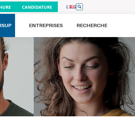
HURE
CANDIDATURE
RSUP
ENTREPRISES
RECHERCHE
Venez nous rencontrer
JOURNÉES PORTES OUVERTES
26/09
À PARIS 9H - 16H
19/09
À BORDEAUX 9H - 16H
01/10
À LILLE 17H - 20H
19/09
À NANTES 9H - 13H