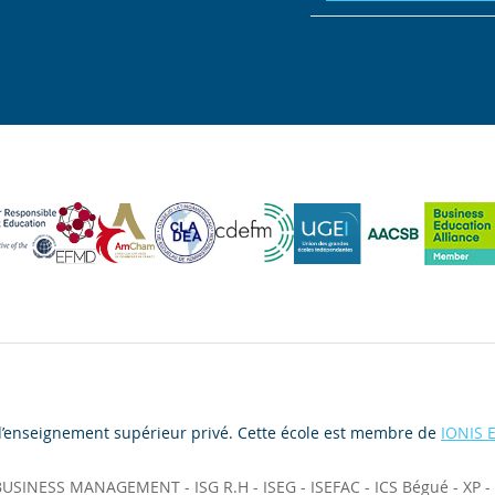
d’enseignement supérieur privé. Cette école est membre de
IONIS 
 BUSINESS MANAGEMENT
-
ISG R.H
-
ISEG
-
ISEFAC
-
ICS Bégué
-
XP
-