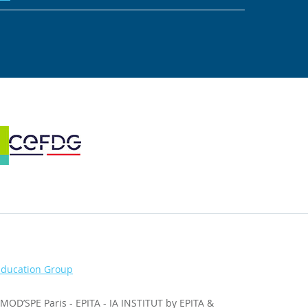
Education Group
MOD’SPE Paris
-
EPITA
-
IA INSTITUT by EPITA &