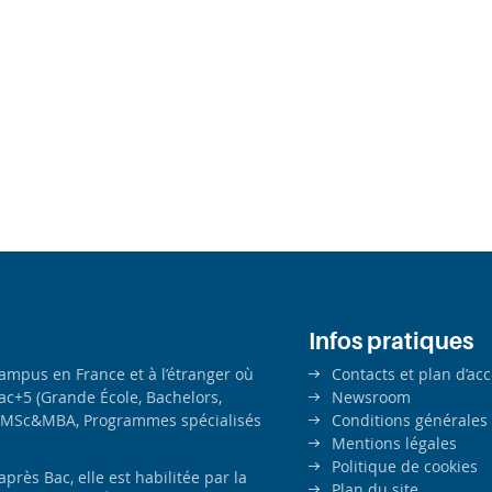
Infos pratiques
campus en France et à l’étranger où
Contacts et plan d’ac
ac+5 (Grande École, Bachelors,
Newsroom
MSc&MBA, Programmes spécialisés
Conditions générales
Mentions légales
Politique de cookies
ès Bac, elle est habilitée par la
Plan du site