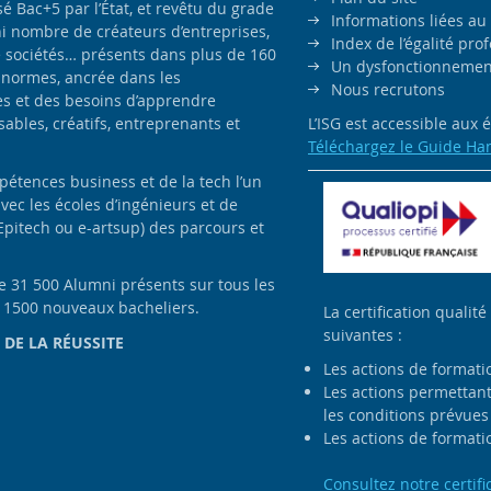
é Bac+5 par l’État, et revêtu du grade
Informations liées au
i nombre de créateurs d’entreprises,
Index de l’égalité pr
e sociétés… présents dans plus de 160
Un dysfonctionnement
 normes, ancrée dans les
Nous recrutons
es et des besoins d’apprendre
bles, créatifs, entreprenants et
L’ISG est accessible aux
Téléchargez le Guide Ha
pétences business et de la tech l’un
avec les écoles d’ingénieurs et de
Epitech ou e-artsup) des parcours et
de 31 500 Alumni présents sur tous les
e 1500 nouveaux bacheliers.
La certification qualité
suivantes :
 DE LA RÉUSSITE
Les actions de formati
Les actions permettant 
les conditions prévues 
Les actions de formatio
Consultez notre certifi