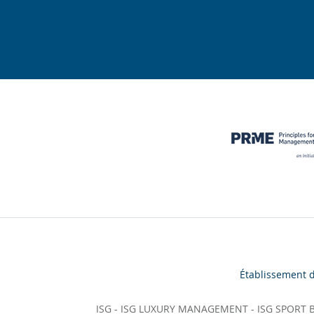
Établissement 
ISG
-
ISG LUXURY MANAGEMENT
-
ISG SPORT