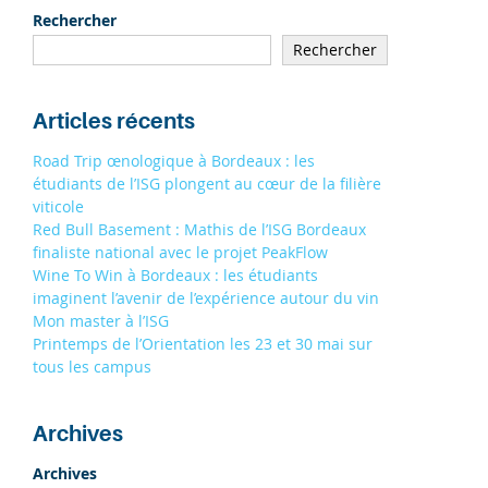
19/09
À STRASBOURG 9H - 13H
Rechercher
19/09
Rechercher
À TOULOUSE 9H - 13H
S'INSCRIRE
Articles récents
Road Trip œnologique à Bordeaux : les
étudiants de l’ISG plongent au cœur de la filière
viticole
Red Bull Basement : Mathis de l’ISG Bordeaux
finaliste national avec le projet PeakFlow
Wine To Win à Bordeaux : les étudiants
imaginent l’avenir de l’expérience autour du vin
Mon master à l’ISG
Printemps de l’Orientation les 23 et 30 mai sur
tous les campus
Archives
Archives