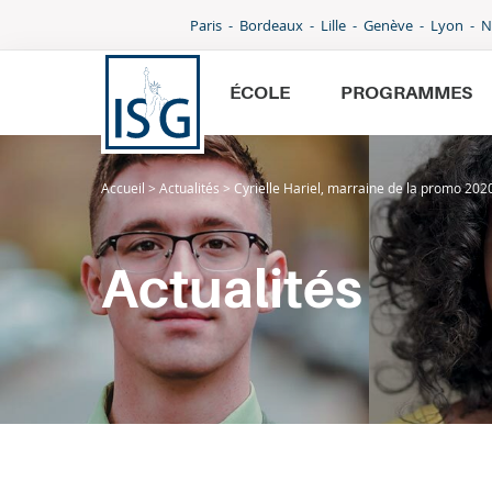
Paris
Bordeaux
Lille
Genève
Lyon
N
ÉCOLE
PROGRAMMES
Accueil
>
Actualités
>
Cyrielle Hariel, marraine de la promo 20
École
Programmes
Actualités
International
Admissions
Parcoursup