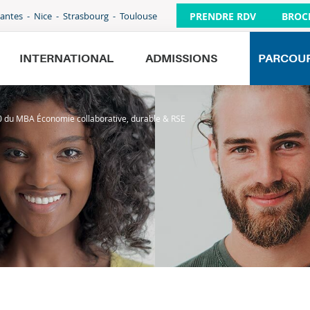
PRENDRE RDV
BROC
antes
Nice
Strasbourg
Toulouse
INTERNATIONAL
ADMISSIONS
PARCOU
20 du MBA Économie collaborative, durable & RSE