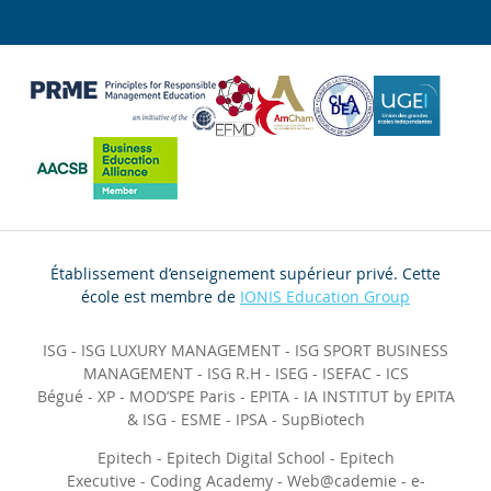
Établissement d’enseignement supérieur privé. Cette
école est membre de
IONIS Education Group
ISG
-
ISG LUXURY MANAGEMENT
-
ISG SPORT BUSINESS
MANAGEMENT
-
ISG R.H
-
ISEG
-
ISEFAC
-
ICS
Bégué
-
XP
-
MOD’SPE Paris
-
EPITA
-
IA INSTITUT by EPITA
& ISG
-
ESME
-
IPSA
-
SupBiotech
Epitech
-
Epitech Digital School
-
Epitech
Executive
-
Coding Academy
-
Web@cademie
-
e-