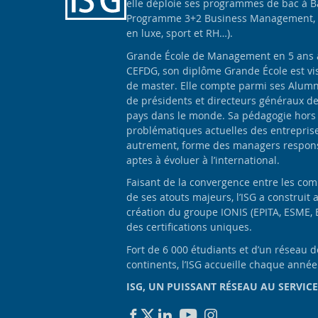
elle déploie ses programmes de bac à B
Programme 3+2 Business Management, 
en luxe, sport et RH…).
Grande École de Management en 5 ans apr
CEFDG, son diplôme Grande École est vis
de master. Elle compte parmi ses Alumn
de présidents et directeurs généraux d
pays dans le monde. Sa pédagogie hors
problématiques actuelles des entrepris
autrement, forme des managers responsa
aptes à évoluer à l’international.
Faisant de la convergence entre les com
de ses atouts majeurs, l’ISG a construit 
création du groupe IONIS (EPITA, ESME, 
des certifications uniques.
Fort de 6 000 étudiants et d’un réseau 
continents, l’ISG accueille chaque anné
ISG, UN PUISSANT RÉSEAU AU SERVICE