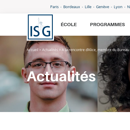
Paris
Bordeaux
Lille
Genève
Lyon
N
ÉCOLE
PROGRAMMES
Accueil
>
Actualités
>
A la rencontre d’Alice, membre du Bureau d
École
Programmes
Actualités
International
Admissions
Parcoursup