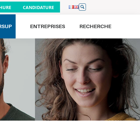
HURE
CANDIDATURE
RSUP
ENTREPRISES
RECHERCHE
Venez nous rencontrer
JOURNÉES PORTES OUVERTES
26/09
À PARIS 9H - 16H
19/09
À BORDEAUX 9H - 16H
01/10
À LILLE 17H - 20H
19/09
À NANTES 9H - 13H