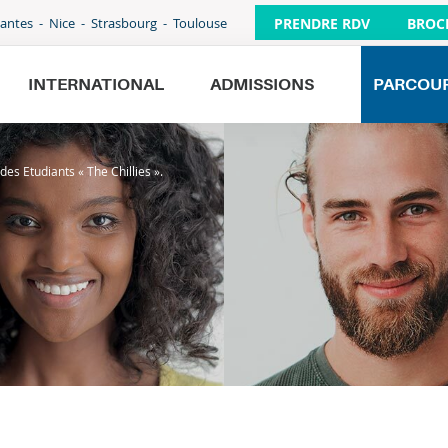
PRENDRE RDV
BROC
antes
Nice
Strasbourg
Toulouse
INTERNATIONAL
ADMISSIONS
PARCOU
es Etudiants « The Chillies ».