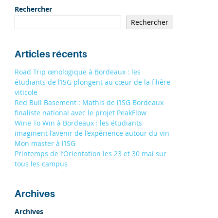
19/09
À STRASBOURG 9H - 13H
Rechercher
19/09
Rechercher
À TOULOUSE 9H - 13H
S'INSCRIRE
Articles récents
Road Trip œnologique à Bordeaux : les
étudiants de l’ISG plongent au cœur de la filière
viticole
Red Bull Basement : Mathis de l’ISG Bordeaux
finaliste national avec le projet PeakFlow
Wine To Win à Bordeaux : les étudiants
imaginent l’avenir de l’expérience autour du vin
Mon master à l’ISG
Printemps de l’Orientation les 23 et 30 mai sur
tous les campus
Archives
Archives