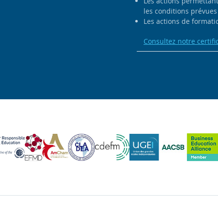
Les actions permettant 
les conditions prévues 
Les actions de formatio
Consultez notre certifi