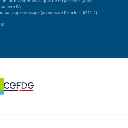
de faire valider les acquis de l’expérience (dans
au livre IV)
n par apprentissage (au sens de l’article L. 6211-2)
cat