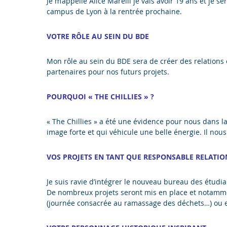
Je m’appelle Alice Marelli je vais avoir 19 ans et j
campus de Lyon à la rentrée prochaine.
VOTRE RÔLE AU SEIN DU BDE
Mon rôle au sein du BDE sera de créer des relations 
partenaires pour nos futurs projets.
P
OURQUOI « THE CHILLIES » ?
« The Chillies » a été une évidence pour nous dans 
image forte et qui véhicule une belle énergie. Il nou
VOS PROJETS EN TANT QUE RESPONSABLE RELATIO
Je suis ravie d’intégrer le nouveau bureau des étudia
De nombreux projets seront mis en place et notamme
(journée consacrée au ramassage des déchets…) ou e