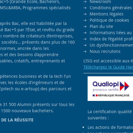
ac+5 (Grande École, Bachelors,
Newsroom
MSc&MBA, Programmes spécialisés
Conditions générales
Mentions légales
Politique de cookies
ès Bac, elle est habilitée par la
Plan du site
é Bac+5 par l’État, et revêtu du grade
Informations liées au
i nombre de créateurs d’entreprises,
Index de l’égalité pr
e sociétés… présents dans plus de 160
Un dysfonctionnement
 normes, ancrée dans les
Nous recrutons
es et des besoins d’apprendre
bles, créatifs, entreprenants et
L’ISG est accessible aux
Téléchargez le Guide Ha
pétences business et de la tech l’un
avec les écoles d’ingénieurs et de
Epitech ou e-artsup) des parcours et
de 31 500 Alumni présents sur tous les
e 1500 nouveaux bacheliers.
La certification qualité
suivantes :
 DE LA RÉUSSITE
Les actions de formati