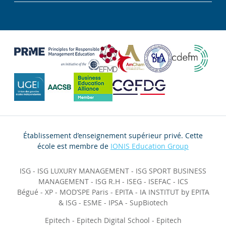
Établissement d’enseignement supérieur privé. Cette
école est membre de
IONIS Education Group
ISG
-
ISG LUXURY MANAGEMENT
-
ISG SPORT BUSINESS
MANAGEMENT
-
ISG R.H
-
ISEG
-
ISEFAC
-
ICS
Bégué
-
XP
-
MOD’SPE Paris
-
EPITA
-
IA INSTITUT by EPITA
& ISG
-
ESME
-
IPSA
-
SupBiotech
Epitech
-
Epitech Digital School
-
Epitech