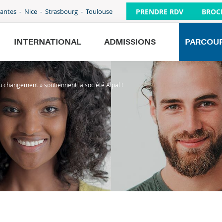
PRENDRE RDV
BROC
antes
Nice
Strasbourg
Toulouse
INTERNATIONAL
ADMISSIONS
PARCOU
du changement » soutiennent la société Alpal !