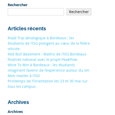
19/09
À STRASBOURG 9H - 13H
Rechercher
19/09
Rechercher
À TOULOUSE 9H - 13H
S'INSCRIRE
Articles récents
Road Trip œnologique à Bordeaux : les
étudiants de l’ISG plongent au cœur de la filière
viticole
Red Bull Basement : Mathis de l’ISG Bordeaux
finaliste national avec le projet PeakFlow
Wine To Win à Bordeaux : les étudiants
imaginent l’avenir de l’expérience autour du vin
Mon master à l’ISG
Printemps de l’Orientation les 23 et 30 mai sur
tous les campus
Archives
Archives