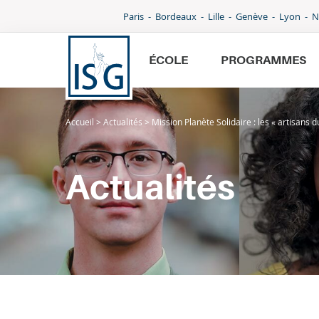
Paris
Bordeaux
Lille
Genève
Lyon
N
ÉCOLE
PROGRAMMES
Accueil
>
Actualités
>
Mission Planète Solidaire : les « artisans 
École
Programmes
Actualités
International
Admissions
Parcoursup