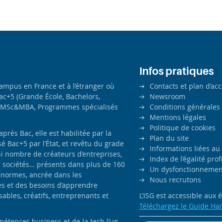
Infos pratiques
campus en France et à l’étranger où
Contacts et plan d’ac
ac+5 (Grande École, Bachelors,
Newsroom
MSc&MBA, Programmes spécialisés
Conditions générales
Mentions légales
Politique de cookies
ès Bac, elle est habilitée par la
Plan du site
é Bac+5 par l’État, et revêtu du grade
Informations liées au
i nombre de créateurs d’entreprises,
Index de l’égalité pr
e sociétés… présents dans plus de 160
Un dysfonctionnement
 normes, ancrée dans les
Nous recrutons
es et des besoins d’apprendre
bles, créatifs, entreprenants et
L’ISG est accessible aux
Téléchargez le Guide Ha
pétences business et de la tech l’un