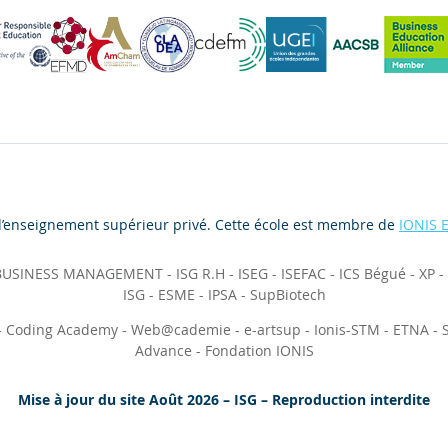
d’enseignement supérieur privé. Cette école est membre de
IONIS 
 BUSINESS MANAGEMENT
-
ISG R.H
-
ISEG
-
ISEFAC
-
ICS Bégué
-
XP
-
ISG
-
ESME
-
IPSA
-
SupBiotech
-
Coding Academy
-
Web@cademie
-
e-artsup
-
Ionis-STM
-
ETNA
-
Advance
-
Fondation IONIS
Mise à jour du site Août 2026 – ISG – Reproduction interdite