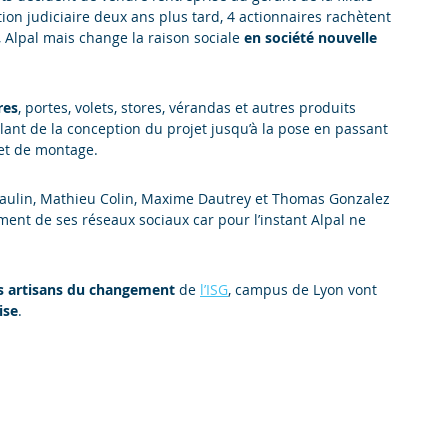
ion judiciaire deux ans plus tard, 4 actionnaires rachètent
l, Alpal mais change la raison sociale
en société nouvelle
res
, portes, volets, stores, vérandas et autres produits
llant de la conception du projet jusqu’à la pose en passant
 et de montage.
aulin, Mathieu Colin, Maxime Dautrey et Thomas Gonzalez
ent de ses réseaux sociaux car pour l’instant Alpal ne
s artisans du changement
de
l’ISG
, campus de Lyon vont
ise
.