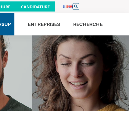
HURE
CANDIDATURE
RSUP
ENTREPRISES
RECHERCHE
Venez nous rencontrer
JOURNÉES PORTES OUVERTES
26/09
À PARIS 9H - 16H
19/09
À BORDEAUX 9H - 16H
01/10
À LILLE 17H - 20H
19/09
À NANTES 9H - 13H