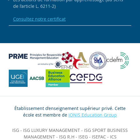
de l’article L. 6211-2)
Consultez notre certificat
Établissement d’enseignement supérieur privé. Cette
école est membre de
IONIS Education Group
ISG
-
ISG LUXURY MANAGEMENT
-
ISG SPORT BUSINESS
MANAGEMENT
-
ISG R.H
-
ISEG
-
ISEFAC
-
ICS