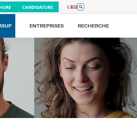
HURE
CANDIDATURE
RSUP
ENTREPRISES
RECHERCHE
Venez nous rencontrer
JOURNÉES PORTES OUVERTES
26/09
À PARIS 9H - 16H
19/09
À BORDEAUX 9H - 16H
01/10
À LILLE 17H - 20H
19/09
À NANTES 9H - 13H