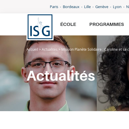
Paris
Bordeaux
Lille
Genève
Lyon
N
ÉCOLE
PROGRAMMES
Accueil
>
Actualités
>
Mission Planète Solidaire : Caroline et sa c
École
Programmes
Actualités
International
Admissions
Parcoursup