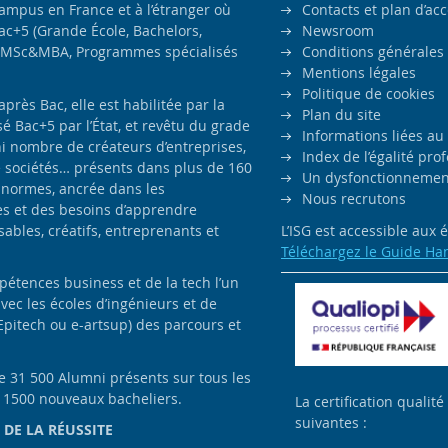
campus en France et à l’étranger où
Contacts et plan d’ac
ac+5 (Grande École, Bachelors,
Newsroom
MSc&MBA, Programmes spécialisés
Conditions générales
Mentions légales
Politique de cookies
ès Bac, elle est habilitée par la
Plan du site
é Bac+5 par l’État, et revêtu du grade
Informations liées au
i nombre de créateurs d’entreprises,
Index de l’égalité pr
e sociétés… présents dans plus de 160
Un dysfonctionnement
 normes, ancrée dans les
Nous recrutons
es et des besoins d’apprendre
bles, créatifs, entreprenants et
L’ISG est accessible aux
Téléchargez le Guide Ha
pétences business et de la tech l’un
avec les écoles d’ingénieurs et de
Epitech ou e-artsup) des parcours et
de 31 500 Alumni présents sur tous les
e 1500 nouveaux bacheliers.
La certification qualité
suivantes :
 DE LA RÉUSSITE