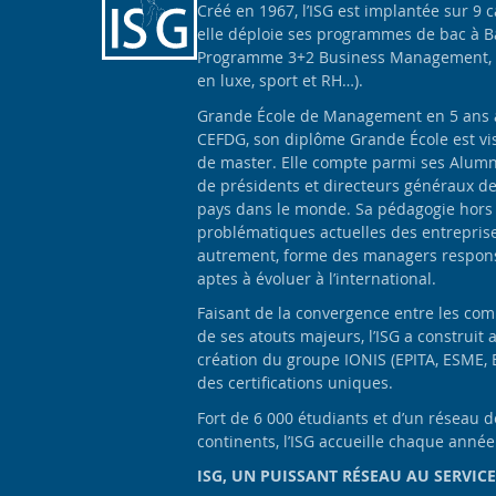
Créé en 1967, l’ISG est implantée sur 9 
elle déploie ses programmes de bac à B
Programme 3+2 Business Management, 
en luxe, sport et RH…).
Grande École de Management en 5 ans apr
CEFDG, son diplôme Grande École est vis
de master. Elle compte parmi ses Alumn
de présidents et directeurs généraux d
pays dans le monde. Sa pédagogie hors
problématiques actuelles des entrepris
autrement, forme des managers responsa
aptes à évoluer à l’international.
Faisant de la convergence entre les com
de ses atouts majeurs, l’ISG a construit 
création du groupe IONIS (EPITA, ESME, 
des certifications uniques.
Fort de 6 000 étudiants et d’un réseau 
continents, l’ISG accueille chaque anné
ISG, UN PUISSANT RÉSEAU AU SERVICE