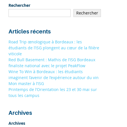
19/09
À STRASBOURG 9H - 13H
Rechercher
19/09
Rechercher
À TOULOUSE 9H - 13H
S'INSCRIRE
Articles récents
Road Trip œnologique à Bordeaux : les
étudiants de l’ISG plongent au cœur de la filière
viticole
Red Bull Basement : Mathis de l’ISG Bordeaux
finaliste national avec le projet PeakFlow
Wine To Win à Bordeaux : les étudiants
imaginent l’avenir de l’expérience autour du vin
Mon master à l’ISG
Printemps de l’Orientation les 23 et 30 mai sur
tous les campus
Archives
Archives