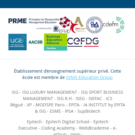
Établissement d’enseignement supérieur privé. Cette
école est membre de
IONIS Education Group
ISG
-
ISG LUXURY MANAGEMENT
-
ISG SPORT BUSINESS
MANAGEMENT
-
ISG R.H
-
ISEG
-
ISEFAC
-
ICS
Bégué
-
XP
-
MOD’SPE Paris
-
EPITA
-
IA INSTITUT by EPITA
& ISG
-
ESME
-
IPSA
-
SupBiotech
Epitech
-
Epitech Digital School
-
Epitech
Executive
-
Coding Academy
-
Web@cademie
-
e-
artsup
-
Ionis-