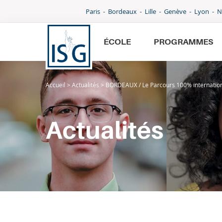
Paris
Bordeaux
Lille
Genève
Lyon
N
ÉCOLE
PROGRAMMES
Accueil
>
Actualités
>
BORDEAUX / Le Parcours 100% internation
École
Programmes
Actualités
International
Admissions
Parcoursup