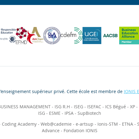
d’enseignement supérieur privé. Cette école est membre de
IONIS 
 BUSINESS MANAGEMENT
-
ISG R.H
-
ISEG
-
ISEFAC
-
ICS Bégué
-
XP
-
ISG
-
ESME
-
IPSA
-
SupBiotech
-
Coding Academy
-
Web@cademie
-
e-artsup
-
Ionis-STM
-
ETNA
-
Advance
-
Fondation IONIS