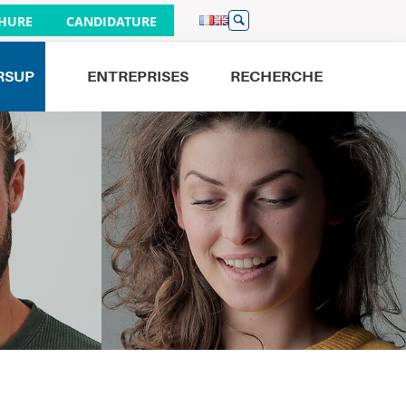
HURE
CANDIDATURE
RSUP
ENTREPRISES
RECHERCHE
Venez nous rencontrer
JOURNÉES PORTES OUVERTES
26/09
À PARIS 9H - 16H
19/09
À BORDEAUX 9H - 16H
01/10
À LILLE 17H - 20H
19/09
À NANTES 9H - 13H