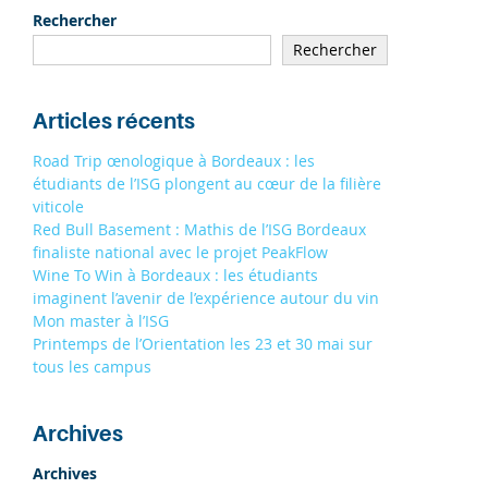
19/09
À STRASBOURG 9H - 13H
Rechercher
19/09
Rechercher
À TOULOUSE 9H - 13H
S'INSCRIRE
Articles récents
Road Trip œnologique à Bordeaux : les
étudiants de l’ISG plongent au cœur de la filière
viticole
Red Bull Basement : Mathis de l’ISG Bordeaux
finaliste national avec le projet PeakFlow
Wine To Win à Bordeaux : les étudiants
imaginent l’avenir de l’expérience autour du vin
Mon master à l’ISG
Printemps de l’Orientation les 23 et 30 mai sur
tous les campus
Archives
Archives