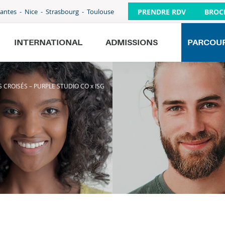
PRENDRE RDV
BROC
antes
Nice
Strasbourg
Toulouse
INTERNATIONAL
ADMISSIONS
PARCOU
TS CROISÉS – PURPLE STUDIO CO x ISG