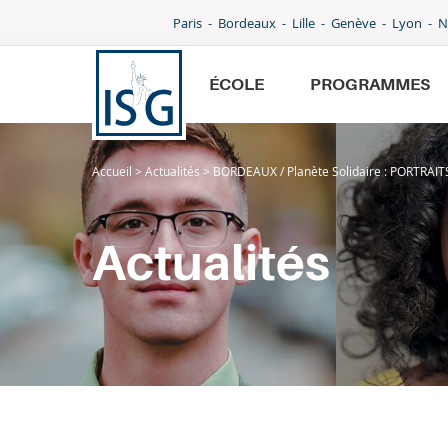
Paris
Bordeaux
Lille
Genève
Lyon
N
ÉCOLE
PROGRAMMES
Accueil
>
Actualités
>
BORDEAUX / Planète Solidaire : PORTRAI
École
Programmes
Actualités
International
Admissions
Parcoursup