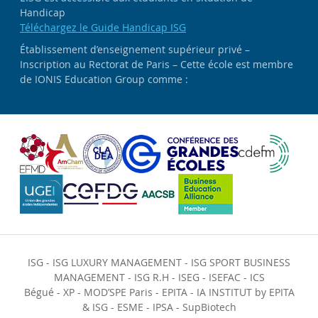
Handicap
Téléchargez le Guide Handicap ISG
Établissement d’enseignement supérieur privé –
Inscription au Rectorat de Paris – Cette école est membre
de IONIS Education Group comme :
ISG
-
ISG LUXURY MANAGEMENT
-
ISG SPORT BUSINESS
MANAGEMENT
-
ISG R.H
-
ISEG
-
ISEFAC
-
ICS
Bégué
-
XP
-
MOD’SPE Paris
-
EPITA
-
IA INSTITUT by EPITA
& ISG
-
ESME
-
IPSA
-
SupBiotech